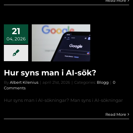
Read More
21
04, 2026
Hur syns man i AI-sök?
By
Albert Kilenius
|
april 21st, 2026
|
Categories:
Blogg
|
0
Comments
Hur syns man i AI-sökningar? Man syns i AI-sökningar
Read More