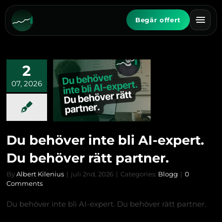
Fortsätt
till
Begär offert
innehållet
2
07, 2026
Du behöver inte bli AI-expert.
Du behöver rätt partner.
By
Albert Kilenius
|
juli 2nd, 2026
|
Categories:
Blogg
|
0
Comments
Du behöver inte bli AI-expert. Du behöver rätt partner.