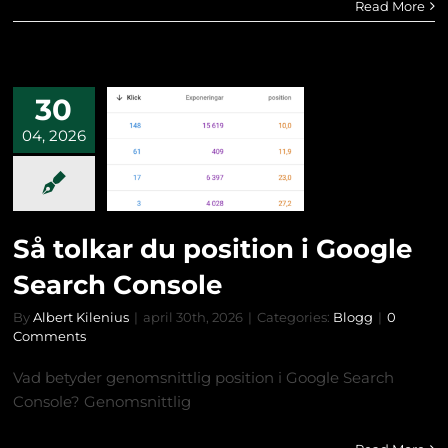
Read More
30
04, 2026
Så tolkar du position i Google
Search Console
By
Albert Kilenius
|
april 30th, 2026
|
Categories:
Blogg
|
0
Comments
Vad betyder genomsnittlig position i Google Search
Console? Genomsnittlig