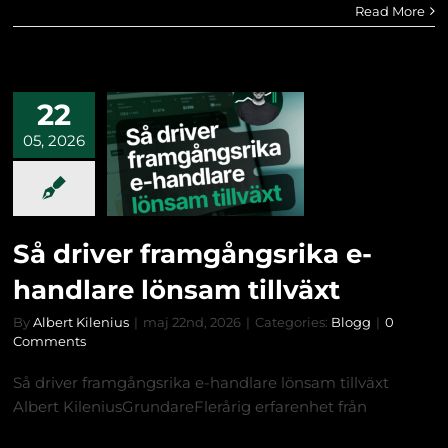
Read More
22
05, 2026
Så driver framgångsrika e-
handlare lönsam tillväxt
By
Albert Kilenius
|
maj 22nd, 2026
|
Categories:
Blogg
|
0
Comments
Så driver framgångsrika e-handlare lönsam tillväxt
Albert KileniusGrundareFlerårig erfarenhet från